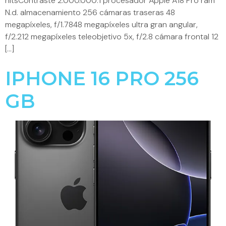
nitsContraste 2.000.000:1 procesador Apple A18 Pro ram
N.d. almacenamiento 256 cámaras traseras 48
megapíxeles, f/1.7848 megapíxeles ultra gran angular,
f/2.212 megapíxeles teleobjetivo 5x, f/2.8 cámara frontal 12
[…]
IPHONE 16 PRO 256
GB