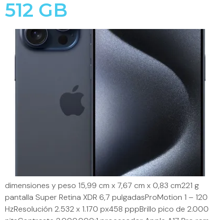
512 GB
dimensiones y peso 15,99 cm x 7,67 cm x 0,83 cm221 g
pantalla Super Retina XDR 6,7 pulgadasProMotion 1 – 120
HzResolución 2.532 x 1.170 px458 pppBrillo pico de 2.000