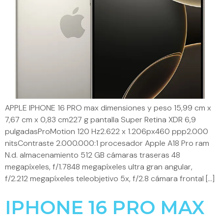
APPLE IPHONE 16 PRO max dimensiones y peso 15,99 cm x
7,67 cm x 0,83 cm227 g pantalla Super Retina XDR 6,9
pulgadasProMotion 120 Hz2.622 x 1.206px460 ppp2.000
nitsContraste 2.000.000:1 procesador Apple A18 Pro ram
N.d. almacenamiento 512 GB cámaras traseras 48
megapíxeles, f/1.7848 megapíxeles ultra gran angular,
f/2.212 megapíxeles teleobjetivo 5x, f/2.8 cámara frontal […]
IPHONE 16 PRO MAX