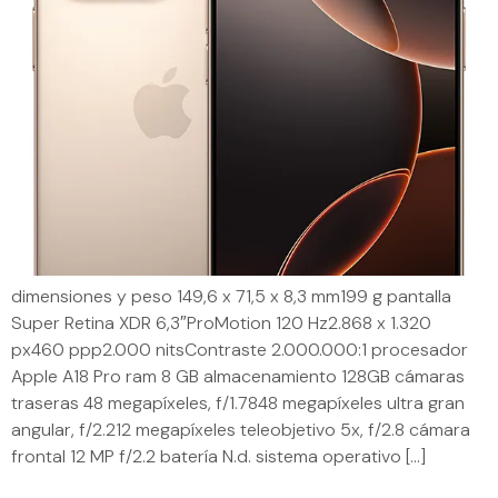
dimensiones y peso 149,6 x 71,5 x 8,3 mm199 g pantalla
Super Retina XDR 6,3″ProMotion 120 Hz2.868 x 1.320
px460 ppp2.000 nitsContraste 2.000.000:1 procesador
Apple A18 Pro ram 8 GB almacenamiento 128GB cámaras
traseras 48 megapíxeles, f/1.7848 megapíxeles ultra gran
angular, f/2.212 megapíxeles teleobjetivo 5x, f/2.8 cámara
frontal 12 MP f/2.2 batería N.d. sistema operativo […]