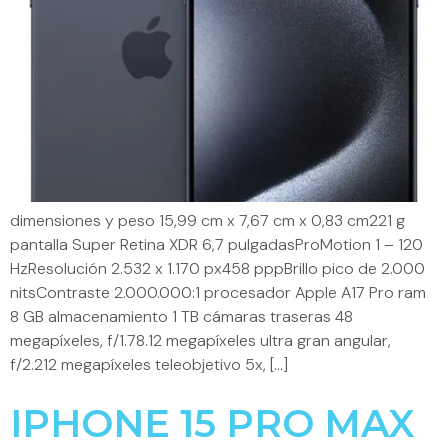
dimensiones y peso 15,99 cm x 7,67 cm x 0,83 cm221 g
pantalla Super Retina XDR 6,7 pulgadasProMotion 1 – 120
HzResolución 2.532 x 1.170 px458 pppBrillo pico de 2.000
nitsContraste 2.000.000:1 procesador Apple A17 Pro ram
8 GB almacenamiento 1 TB cámaras traseras 48
megapíxeles, f/1.78.12 megapíxeles ultra gran angular,
f/2.212 megapíxeles teleobjetivo 5x, […]
IPHONE 15 PRO MAX