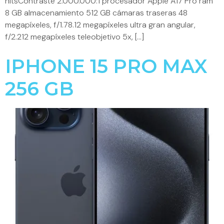
nitsContraste 2.000.000:1 procesador Apple A17 Pro ram
8 GB almacenamiento 512 GB cámaras traseras 48
megapíxeles, f/1.78.12 megapíxeles ultra gran angular,
f/2.212 megapíxeles teleobjetivo 5x, […]
IPHONE 15 PRO MAX
256 GB