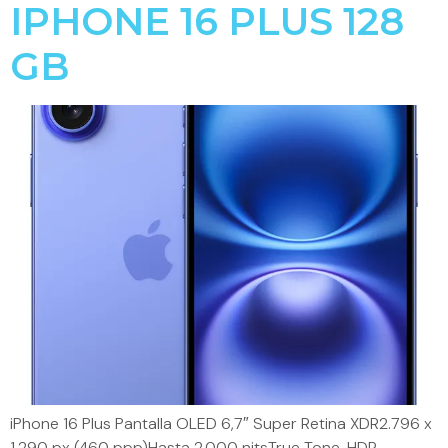
IPHONE 16 PLUS 128
GB
iPhone 16 Plus Pantalla OLED 6,7″ Super Retina XDR2.796 x
1.290 px (460 ppp)Hasta 2.000 nitsTrue Tone, HDR