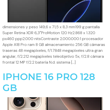
dimensiones y peso 149,6 x 71,5 x 8,3 mm199 g pantalla
Super Retina XDR 6,3″ProMotion 120 Hz2.868 x 1.320
px460 ppp2.000 nitsContraste 2.000.000:1 procesador
Apple A18 Pro ram 8 GB almacenamiento 256 GB cámaras
traseras 48 megapíxeles, f/1.7848 megapíxeles ultra gran
angular, f/2.212 megapíxeles teleobjetivo 5x, f/2.8 cámara
frontal 12 MP f/2.2 batería N.d. sistema […]
IPHONE 16 PRO 128
GB