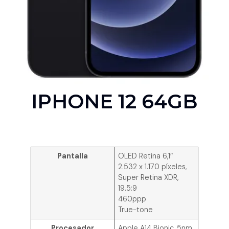
IPHONE 12 64GB
Pantalla
OLED Retina 6,1″
2.532 x 1.170 píxeles,
Super Retina XDR,
19.5:9
460ppp
True-tone
Procesador
Apple A14 Bionic, 5nm