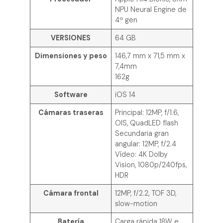
NPU Neural Engine de
4ª gen
VERSIONES
64 GB
Dimensiones y peso
146,7 mm x 71,5 mm x
7,4mm
162g
Software
iOS 14
Cámaras traseras
Principal: 12MP, f/1.6,
OIS, QuadLED flash
Secundaria gran
angular: 12MP, f/2.4
Vídeo: 4K Dolby
Vision, 1080p/240fps,
HDR
Cámara frontal
12MP, f/2.2, TOF 3D,
slow-motion
Batería
Carga rápida 18W e