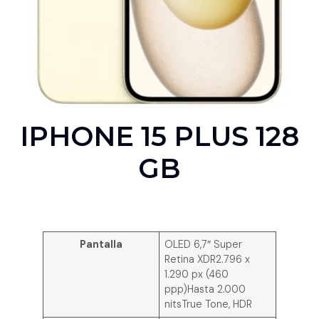
IPHONE 15 PLUS 128
GB
Pantalla
OLED 6,7″ Super
Retina XDR2.796 x
1.290 px (460
ppp)Hasta 2.000
nitsTrue Tone, HDR