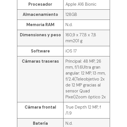
Procesador
Apple A16 Bionic
Almacenamiento
128GB
Memoria RAM
N.d.
Dimensiones y peso
160,9 x 77,8 x 7,8
mm201 g
Software
iOS 17
Cámaras traseras
Principal: 48 MP, 26
mm, f/1.6Ultra gran
angular: 12 MP, 13 mm,
f/2.4(Teleobjetivo 2x
de 12 MP gracias al
sensor Quad
Pixel)Zoom óptico 2x
Cámara frontal
True Depth 12 MP, f
/1.9
Batería
N.d.