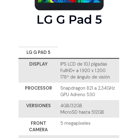
LG G Pad 5
LG G PAD 5
DISPLAY
IPS LCD de 10,1 plgadas
FullHD+ a 1.920 x 1.200
178º de ángulo de visión
PROCESSOR
Snapdragon 821 a 2,34GHz
GPU Adreno 530
VERSIONES
4GB/32GB
MicroSD hasta 512GB
FRONT
5 megapíxeles
CAMERA