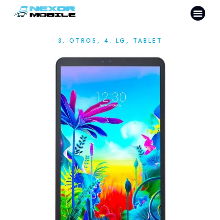
3. OTROS
,
4. LG
,
TABLET