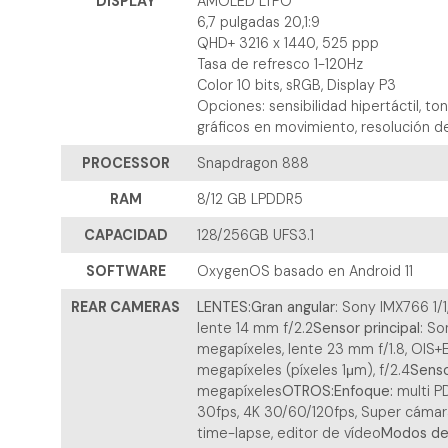
DISPLAY
AMOLED LTPO
6,7 pulgadas 20,1:9
QHD+ 3216 x 1440, 525 ppp
Tasa de refresco 1-120Hz
Color 10 bits, sRGB, Display P3
Opciones: sensibilidad hipertáctil, 
gráficos en movimiento, resolución de
PROCESSOR
Snapdragon 888
RAM
8/12 GB LPDDR5
CAPACIDAD
128/256GB UFS3.1
SOFTWARE
OxygenOS basado en Android 11
REAR CAMERAS
LENTES:
Gran angular
: Sony IMX766 1/
lente 14 mm f/2.2
Sensor principal
: So
megapíxeles, lente 23 mm f/1.8, OIS+
megapíxeles (píxeles 1μm), f/2.4
Sens
megapíxeles
OTROS:
Enfoque:
multi P
30fps, 4K 30/60/120fps, Super cámar
time-lapse, editor de vídeo
Modos de 