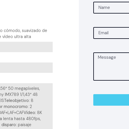
tono cómodo, suavizado de
 vídeo ultra alta
1,56″ 50 megapíxeles,
ny IMX789 1/1,43″ 48
EIS
Teleobjetivo
: 8
or monocromo
: 2
DAF+LAF+CAF
Vídeo:
8K
a lenta hasta 480fps,
disparo:
paisaje