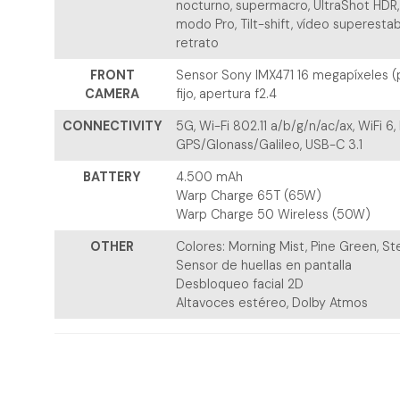
nocturno, supermacro, UltraShot HDR
modo Pro, Tilt-shift, vídeo superesta
retrato
FRONT
Sensor Sony IMX471 16 megapíxeles (p
CAMERA
fijo, apertura f2.4
CONNECTIVITY
5G, Wi-Fi 802.11 a/b/g/n/ac/ax, WiFi 6,
GPS/Glonass/Galileo, USB-C 3.1
BATTERY
4.500 mAh
Warp Charge 65T (65W)
Warp Charge 50 Wireless (50W)
OTHER
Colores: Morning Mist, Pine Green, Ste
Sensor de huellas en pantalla
Desbloqueo facial 2D
Altavoces estéreo, Dolby Atmos