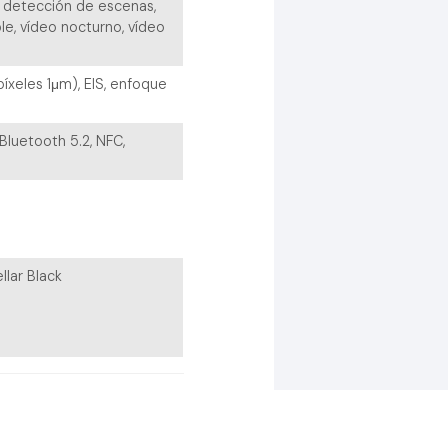
, detección de escenas,
ble, vídeo nocturno, vídeo
íxeles 1μm), EIS, enfoque
 Bluetooth 5.2, NFC,
llar Black