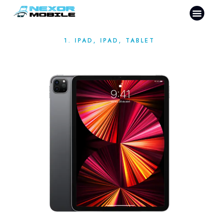
1. IPAD
,
IPAD
,
TABLET