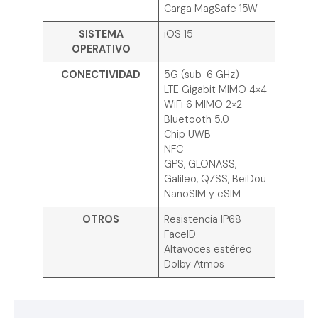
Carga MagSafe 15W
SISTEMA
iOS 15
OPERATIVO
CONECTIVIDAD
5G (sub-6 GHz)
LTE Gigabit MIMO 4×4
WiFi 6 MIMO 2×2
Bluetooth 5.0
Chip UWB
NFC
GPS, GLONASS,
Galileo, QZSS, BeiDou
NanoSIM y eSIM
OTROS
Resistencia IP68
FaceID
Altavoces estéreo
Dolby Atmos