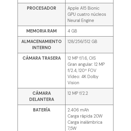
PROCESADOR
Apple A15 Bionic
GPU cuatro núcleos
Neural Engine
MEMORIA RAM
4 GB
ALMACENAMIENTO
128/256/512 GB
INTERNO
CÁMARA TRASERA
12 MP f/1.6, OIS
Gran angular: 12 MP
f/2.4, 120º FOV
Vídeo: 4K Dolby
Vision
CÁMARA
12 MP f/2.2
DELANTERA
BATERÍA
2.406 mAh
Carga rápida 20W
Carga inalámbrica
7,5W