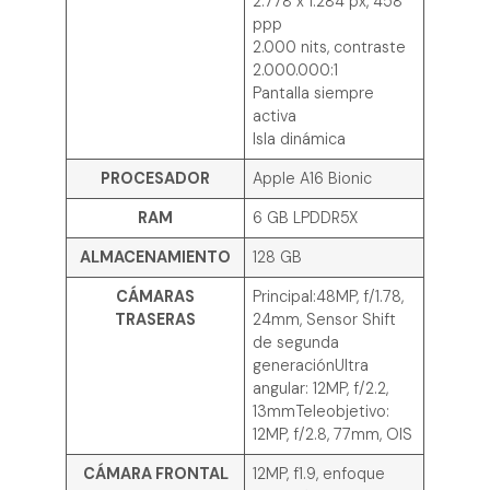
2.778 x 1.284 px, 458
ppp
2.000 nits, contraste
2.000.000:1
Pantalla siempre
activa
Isla dinámica
PROCESADOR
Apple A16 Bionic
RAM
6 GB LPDDR5X
ALMACENAMIENTO
128 GB
CÁMARAS
Principal:48MP, f/1.78,
TRASERAS
24mm, Sensor Shift
de segunda
generaciónUltra
angular: 12MP, f/2.2,
13mmTeleobjetivo:
12MP, f/2.8, 77mm, OIS
CÁMARA FRONTAL
12MP, f1.9, enfoque