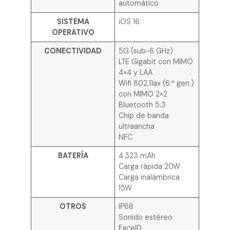
automático
SISTEMA
iOS 16
OPERATIVO
CONECTIVIDAD
5G (sub-6 GHz)
LTE Gigabit con MIMO
4×4 y LAA
Wifi 802.11ax (6.ª gen.)
con MIMO 2×2
Bluetooth 5.3
Chip de banda
ultraancha
NFC
BATERÍA
4.323 mAh
Carga rápida 20W
Carga inalámbrica
15W
OTROS
IP68
Sonido estéreo
FaceID