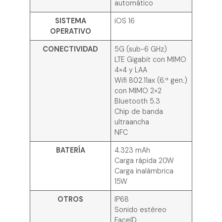
automático
SISTEMA
iOS 16
OPERATIVO
CONECTIVIDAD
5G (sub-6 GHz)
LTE Gigabit con MIMO
4×4 y LAA
Wifi 802.11ax (6.ª gen.)
con MIMO 2×2
Bluetooth 5.3
Chip de banda
ultraancha
NFC
BATERÍA
4.323 mAh
Carga rápida 20W
Carga inalámbrica
15W
OTROS
IP68
Sonido estéreo
FaceID