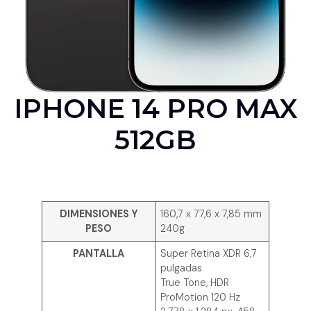
IPHONE 14 PRO MAX
512GB
DIMENSIONES Y
160,7 x 77,6 x 7,85 mm
PESO
240g
PANTALLA
Super Retina XDR 6,7
pulgadas
True Tone, HDR
ProMotion 120 Hz