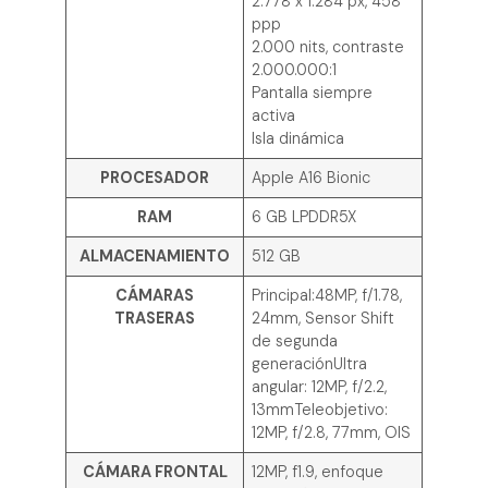
2.778 x 1.284 px, 458
ppp
2.000 nits, contraste
2.000.000:1
Pantalla siempre
activa
Isla dinámica
PROCESADOR
Apple A16 Bionic
RAM
6 GB LPDDR5X
ALMACENAMIENTO
512 GB
CÁMARAS
Principal:48MP, f/1.78,
TRASERAS
24mm, Sensor Shift
de segunda
generaciónUltra
angular: 12MP, f/2.2,
13mmTeleobjetivo:
12MP, f/2.8, 77mm, OIS
CÁMARA FRONTAL
12MP, f1.9, enfoque